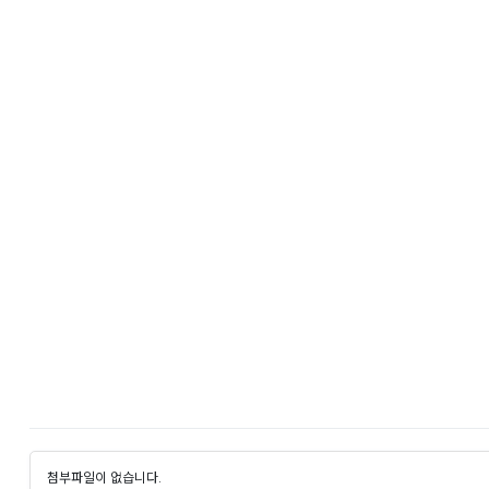
튀
검
증
사
이
트
-
먹
튀
검
증
사
이
트
카
지
노
먹
튀
첨부파일이 없습니다.