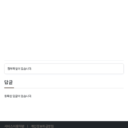
구
글
상
위
노
출
-
구
글
상
첨부파일이 없습니다.
위
노
답글
출
구
등록된 답글이 없습니다.
글
seo
-
구
글
서비스이용약관
개인정보취급방침