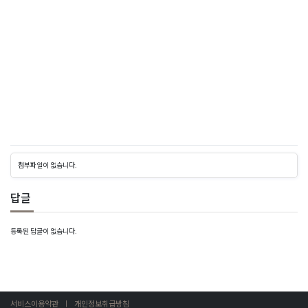
토
토
사
이
트
-
토
토
사
이
첨부파일이 없습니다.
트
답글
토
토
등록된 답글이 없습니다.
커
뮤
니
티
-
서비스이용약관
개인정보취급방침